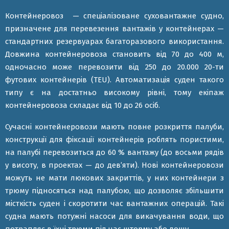
Контейнеровоз — спеціалізоване суховантажне судно,
призначене для перевезення вантажів у контейнерах —
стандартних резервуарах багаторазового використання.
Довжина контейнеровоза становить від 70 до 400 м,
одночасно може перевозити від 250 до 20.000 20-ти
футових контейнерів (TEU). Автоматизація суден такого
типу є на достатньо високому рівні, тому екіпаж
контейнеровоза складає від 10 до 26 осіб.
Сучасні контейнеровози мають повне розкриття палуби,
конструкції для фіксації контейнерів роблять пористими,
на палубі перевозиться до 60 % вантажу (до восьми рядів
у висоту, в проектах — до дев’яти). Нові контейнеровози
можуть не мати люкових закриттів, у них контейнери з
трюму підносяться над палубою, що дозволяє збільшити
місткість суден і скоротити час вантажних операцій. Такі
судна мають потужні насоси для викачування води, що
потрапляє в їхні трюми під час шторму або дощу.